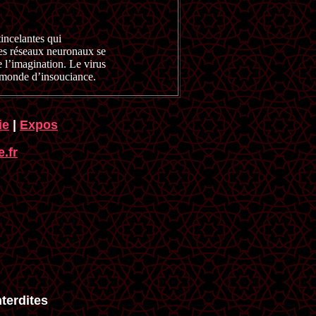
tincelantes qui
 Des réseaux neuronaux se
e l’imagination. Le virus
on monde d’insouciance.
ie
|
Expos
.fr
terdites