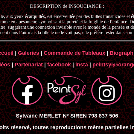
DESCRIPTION de INSOUCIANCE :
lle, aux yeux écarquillés, est émerveillée par des bulles translucides et é
comme en apesanteur, symbolisant la pureté et la fragilité de l’enfance.
utre, suggérant une connexion invisible avec le monde de la pensée et d
ent dans l’air mais la fillette ne le voit pas, elle préfère rester dans s
cueil
|
Galeries
|
Commande de Tableaux
|
Biograph
déos
|
Partenariat
|
facebook
|
insta
|
peintsyl@orange
Sylvaine MERLET N° SIREN 798 837 506
oits réservé, toutes reproductions même partielles in