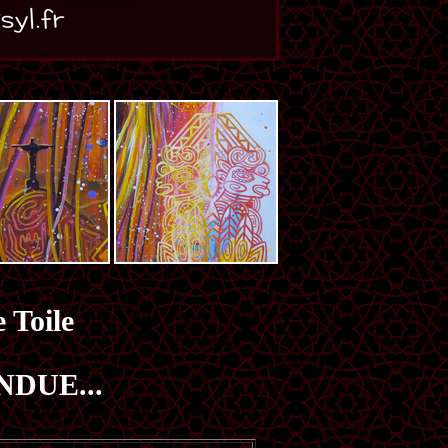
 Toile
NDUE...