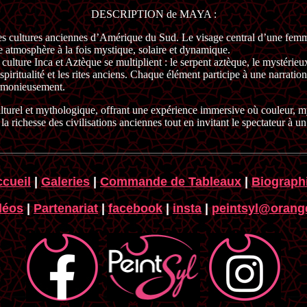
DESCRIPTION de MAYA :
s cultures anciennes d’Amérique du Sud. Le visage central d’une femme 
e atmosphère à la fois mystique, solaire et dynamique.
la culture Inca et Aztèque se multiplient : le serpent aztèque, le mystéri
piritualité et les rites anciens. Chaque élément participe à une narration 
armonieusement.
ulturel et mythologique, offrant une expérience immersive où couleur, m
a richesse des civilisations anciennes tout en invitant le spectateur à u
cueil
|
Galeries
|
Commande de Tableaux
|
Biograph
déos
|
Partenariat
|
facebook
|
insta
|
peintsyl@orange