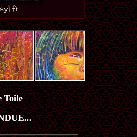
 Toile
NDUE...